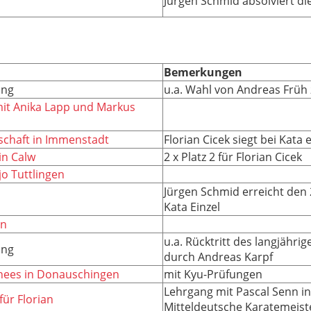
Jürgen Schmid absolviert di
Bemerkungen
ung
u.a. Wahl von Andreas Früh
it Anika Lapp und Markus
schaft in Immenstadt
Florian Cicek siegt bei Kata 
n Calw
2 x Platz 2 für Florian Cicek
o Tuttlingen
Jürgen Schmid erreicht den 2.
Kata Einzel
en
u.a. Rücktritt des langjähri
ung
durch Andreas Karpf
Chees in Donauschingen
mit Kyu-Prüfungen
Lehrgang mit Pascal Senn i
ür Florian
Mitteldeutsche Karatemeist