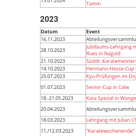
13.01.2024
Tamm
2023
Datum
Event
16.11.2023
Abteilungsversamml
Jubiläums-Lehrgang m
28.10.2023
Rues in Nagold
21.10.2023
Süddt. Karatemeister
14.10.2023
Hermann-Hesse-Cup i
25.07.2023
Kyu-Prüfungen im Doj
01.07.2023
Senior-Cup in Calw
18.-21.05.2023
Kata Spezial in Wang
20.04.2023
Abteilungsversamml
18.03.2023
Lehrgang mit Julian 
11./12.03.2023
"Karatewochenende" f