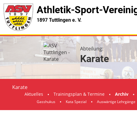
Athletik-Sport-Verein
1897 Tuttlingen e. V.
Abteilung:
Karate
Karate
Aktuelles
Trainingsplan & Termine
Archiv
Gasshukus
Kata Spezial
Auswärtige Lehrgänge