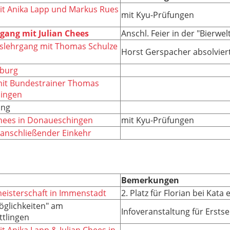
it Anika Lapp und Markus Rues
mit Kyu-Prüfungen
gang mit Julian Chees
Anschl. Feier in der "Bierwe
nslehrgang mit Thomas Schulze
Horst Gerspacher absolvier
eburg
mit Bundestrainer Thomas
hingen
ung
Chees in Donaueschingen
mit Kyu-Prüfungen
 anschließender Einkehr
Bemerkungen
eisterschaft in Immenstadt
2. Platz für Florian bei Kata 
öglichkeiten" am
Infoveranstaltung für Ersts
tlingen
t Anika Lapp & Julian Chees in