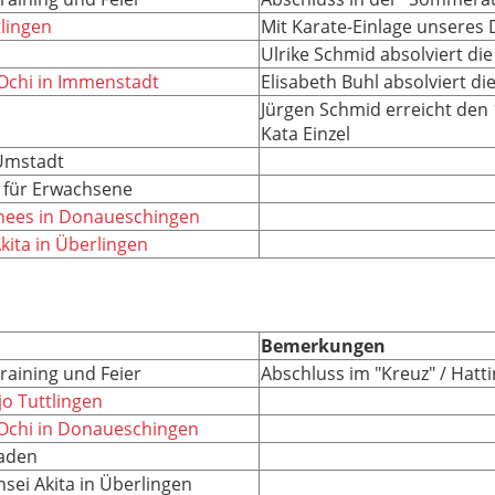
tlingen
Mit Karate-Einlage unseres 
Ulrike Schmid absolviert di
Ochi in Immenstadt
Elisabeth Buhl absolviert d
Jürgen Schmid erreicht den 1.
Kata Einzel
-Umstadt
s für Erwachsene
Chees in Donaueschingen
kita in Überlingen
Bemerkungen
raining und Feier
Abschluss im "Kreuz" / Hatt
o Tuttlingen
 Ochi in Donaueschingen
aden
nsei Akita in Überlingen