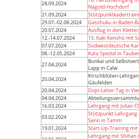
28.09.2024
Nagold-Hochdorf
21.09.2024
Stützpunktkadertrain
29.07.-02.08.2024
Gasshuku in Baden-B
20.07.2024
Ausflug in den Klette
12.-14.07.2024
15. Kaki Kenshū mit S
07.07.2024
Südwestdeutsche Kar
08.-12.05.2024
Kata Spezial in Taub
Bunkai und Selbstver
27.04.2024
Lapp in Calw
Kirschblüten-Lehrgang
20.04.2024
Gäufelden
20.04.2024
Dojo-Leiter-Tag in Vi
04.04.2024
Abteilungsversamml
16.03.2024
Lehrgang mit Julian 
Stützpunkt-Lehrgang 
03.02.2024
Senn in Tamm
19.01.2024
Start-Up-Training mit
Lehrgang mit Shihan 