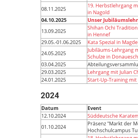
19. Herbstlehrgang m
08.11.2025
in Nagold
04.10.2025
Unser Jubiläumslehr
Shihan Ochi Traditio
13.09.2025
in Hennef
29.05.-01.06.2025
Kata Spezial in Magd
Jubiläums-Lehrgang 
24.05.2025
Schulze in Donauesc
03.04.2025
Abteilungsversamml
29.03.2025
Lehrgang mit Julian 
24.01.2025
Start-Up-Training mit
2024
Datum
Event
12.10.2024
Süddeutsche Karatem
Präsenz "Markt der M
01.10.2024
Hochschulcampus Tut
18. Herbstlehrgang mi