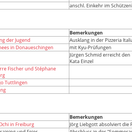
anschl. Einkehr im Schützen
Bemerkungen
ing der Jugend
Ausklang in der Pizzeria Itali
Chees in Donaueschingen
mit Kyu-Prüfungen
Jürgen Schmid erreicht den 1.
Kata Einzel
erre Fischer und Stéphane
urg
o Tuttlingen
ung
Bemerkungen
chi in Freiburg
Jörg Liebgott absolviert die
raining und Feier
Abschluss in der "Sommerau