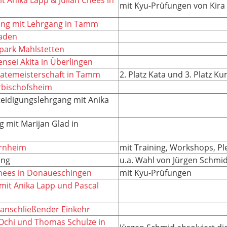
mit Kyu-Prüfungen von Kira 
ing mit Lehrgang in Tamm
aden
rpark Mahlstetten
ensei Akita in Überlingen
atemeisterschaft in Tamm
2. Platz Kata und 3. Platz Ku
erbischofsheim
teidigungslehrgang mit Anika
 mit Marijan Glad in
ernheim
mit Training, Workshops, P
ung
u.a. Wahl von Jürgen Schmid
Chees in Donaueschingen
mit Kyu-Prüfungen
mit Anika Lapp und Pascal
 anschließender Einkehr
Ochi und Thomas Schulze in