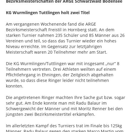
Bezirksmeisterschaften der ARGE Schwarzwald Bodensee
KG Wurmlingen Tuttlingen holt zwei Titel
Am vergangenen Wochenende fand die ARGE
Bezirksmeisterschaft Freistil in Hornberg statt. An dem
starken Turnier nahmen 235 Schüler und 85 Männer aus 26
Vereinen und teil, so dass das Turnier wieder ein hohes
Niveau erreichte. Im Gegensatz zur letztjährigen
Meisterschaft waren 20 Teilnehmer mehr am Start.
Die KG Wurmlingen/Tuttlingen war mit insgesamt „nur“ 8
Teilnehmern vertreten. Drei Athleten weilten auf einem
Pflichtlehrgang in Ehningen, der Zeitgleich abgehalten
wurde, so dass diese Ringer leider nicht teilnehmen
konnten.
Die angetretenen Ringer machten Ihre Sache gut bzw. sogar
sehr gut. Am Ende konnte man mit Radu Balaur im
Schwergewicht der Männer und mit Moritz Renner bei den
jüngsten zwei Bezirksmeistertitel erkämpfen.
Im allerletzten Kampf des Turniers trat im Finale bis 125kg
Männer, Radu Balaur gegen den starken Marco Martin vom