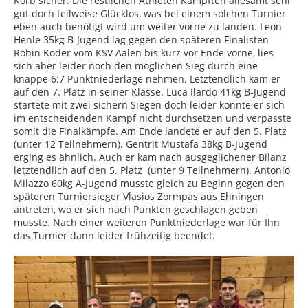
Korb sicher. Die restlichen Athleten Kämpften allesamt sehr
gut doch teilweise Glücklos, was bei einem solchen Turnier
eben auch benötigt wird um weiter vorne zu landen. Leon
Henle 35kg B-Jugend lag gegen den späteren Finalisten
Robin Köder vom KSV Aalen bis kurz vor Ende vorne, lies
sich aber leider noch den möglichen Sieg durch eine
knappe 6:7 Punktniederlage nehmen. Letztendlich kam er
auf den 7. Platz in seiner Klasse. Luca Ilardo 41kg B-Jugend
startete mit zwei sichern Siegen doch leider konnte er sich
im entscheidenden Kampf nicht durchsetzen und verpasste
somit die Finalkämpfe. Am Ende landete er auf den 5. Platz
(unter 12 Teilnehmern). Gentrit Mustafa 38kg B-Jugend
erging es ähnlich. Auch er kam nach ausgeglichener Bilanz
letztendlich auf den 5. Platz (unter 9 Teilnehmern). Antonio
Milazzo 60kg A-Jugend musste gleich zu Beginn gegen den
späteren Turniersieger Vlasios Zormpas aus Ehningen
antreten, wo er sich nach Punkten geschlagen geben
musste. Nach einer weiteren Punktniederlage war für Ihn
das Turnier dann leider frühzeitig beendet.