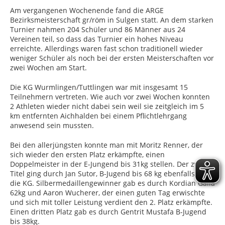
Am vergangenen Wochenende fand die ARGE
Bezirksmeisterschaft gr/röm in Sulgen statt. An dem starken
Turnier nahmen 204 Schüler und 86 Männer aus 24
Vereinen teil, so dass das Turnier ein hohes Niveau
erreichte. Allerdings waren fast schon traditionell wieder
weniger Schüler als noch bei der ersten Meisterschaften vor
zwei Wochen am Start.
Die KG Wurmlingen/Tuttlingen war mit insgesamt 15
Teilnehmern vertreten. Wie auch vor zwei Wochen konnten
2 Athleten wieder nicht dabei sein weil sie zeitgleich im 5
km entfernten Aichhalden bei einem Pflichtlehrgang
anwesend sein mussten.
Bei den allerjüngsten konnte man mit Moritz Renner, der
sich wieder den ersten Platz erkämpfte, einen
Doppelmeister in der E-Jungend bis 31kg stellen. Der zweite
Titel ging durch Jan Sutor, B-Jugend bis 68 kg ebenfalls an
die KG. Silbermedaillengewinner gab es durch Kordian Galia
62kg und Aaron Wucherer, der einen guten Tag erwischte
und sich mit toller Leistung verdient den 2. Platz erkämpfte.
Einen dritten Platz gab es durch Gentrit Mustafa B-Jugend
bis 38kg.