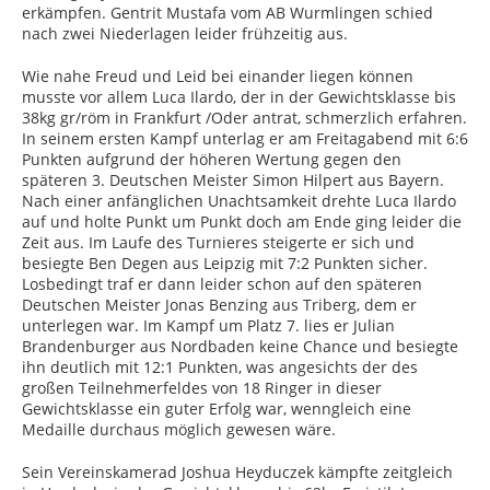
erkämpfen. Gentrit Mustafa vom AB Wurmlingen schied
nach zwei Niederlagen leider frühzeitig aus.
Wie nahe Freud und Leid bei einander liegen können
musste vor allem Luca Ilardo, der in der Gewichtsklasse bis
38kg gr/röm in Frankfurt /Oder antrat, schmerzlich erfahren.
In seinem ersten Kampf unterlag er am Freitagabend mit 6:6
Punkten aufgrund der höheren Wertung gegen den
späteren 3. Deutschen Meister Simon Hilpert aus Bayern.
Nach einer anfänglichen Unachtsamkeit drehte Luca Ilardo
auf und holte Punkt um Punkt doch am Ende ging leider die
Zeit aus. Im Laufe des Turnieres steigerte er sich und
besiegte Ben Degen aus Leipzig mit 7:2 Punkten sicher.
Losbedingt traf er dann leider schon auf den späteren
Deutschen Meister Jonas Benzing aus Triberg, dem er
unterlegen war. Im Kampf um Platz 7. lies er Julian
Brandenburger aus Nordbaden keine Chance und besiegte
ihn deutlich mit 12:1 Punkten, was angesichts der des
großen Teilnehmerfeldes von 18 Ringer in dieser
Gewichtsklasse ein guter Erfolg war, wenngleich eine
Medaille durchaus möglich gewesen wäre.
Sein Vereinskamerad Joshua Heyduczek kämpfte zeitgleich