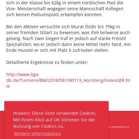
sich in der Klasse bis 62kg in einem nordischen Pool die
Vize- Meisterschaft wogegen seine Mannschaft Kollegen
sich keinen Podiumsplatz erkämpfen konnten.
Bei den Aktiven versuchte sich Murat Özdir bis 79kg in
seiner fremden Stilart zu beweisen, was ihm teilweise auch
gelang. Nach zwei Siegen traf er jedoch auf starke Freistil
Spezialisten, wo er jedoch dann keine Mittel mehr fand. Am
Ende musste er sich mit Platz 6 zufrieden stellen.
Detaillierte Ergebnisse zu finden unter:
http://www.liga-
db.de/Turniere/BM/2018/DE/180113_Hornberg/indexGER.ht
m
Hinweis: Diese Seite verwendet Cookies.
Mit Ihrem Klick auf OK stimmen Sie der
Nutzung von Cookies zu.
Copyright © 2025 ASV 1897 Tuttlingen e. V. - (O.Schreck) Alle Rechte vorbehalten.
Weitere Informationen