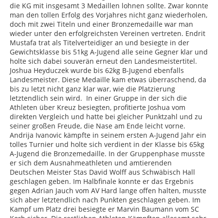
die KG mit insgesamt 3 Medaillen lohnen sollte. Zwar konnte
man den tollen Erfolg des Vorjahres nicht ganz wiederholen,
doch mit zwei Titeln und einer Bronzemedaille war man
wieder unter den erfolgreichsten Vereinen vertreten. Endrit
Mustafa trat als Titelverteidiger an und besiegte in der
Gewichtsklasse bis 51kg A-Jugend alle seine Gegner klar und
holte sich dabei souverän erneut den Landesmeistertitel.
Joshua Heyduczek wurde bis 62kg B-Jugend ebenfalls
Landesmeister. Diese Medaille kam etwas überraschend, da
bis zu letzt nicht ganz klar war, wie die Platzierung
letztendlich sein wird. In einer Gruppe in der sich die
Athleten über Kreuz besiegten, profitierte Joshua vom
direkten Vergleich und hatte bei gleicher Punktzahl und zu
seiner großen Freude, die Nase am Ende leicht vorne.
Andrija Ivanovic kämpfte in seinem ersten A-Jugend Jahr ein
tolles Turnier und holte sich verdient in der Klasse bis 65kg
A-Jugend die Bronzemedaille. In der Gruppenphase musste
er sich dem Ausnahmeathleten und amtierenden
Deutschen Meister Stas David Wolff aus Schwäbisch Hall
geschlagen geben. Im Halbfinale konnte er das Ergebnis
gegen Adrian Jauch vom AV Hard lange offen halten, musste
sich aber letztendlich nach Punkten geschlagen geben. Im
Kampf um Platz drei besiegte er Marvin Baumann vom SC