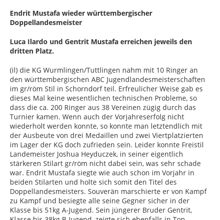
Endrit Mustafa wieder württembergischer
Doppellandesmeister
Luca Ilardo und Gentrit Mustafa erreichen jeweils den
dritten Platz.
(il) die KG Wurmlingen/Tuttlingen nahm mit 10 Ringer an
den württembergischen ABC Jugendlandesmeisterschaften
im gr/röm Stil in Schorndorf teil. Erfreulicher Weise gab es
dieses Mal keine wesentlichen technischen Probleme, so
dass die ca. 200 Ringer aus 38 Vereinen zügig durch das
Turnier kamen. Wenn auch der Vorjahreserfolg nicht
wiederholt werden konnte, so konnte man letztendlich mit
der Ausbeute von drei Medaillen und zwei Viertplatzierten
im Lager der KG doch zufrieden sein. Leider konnte Freistil
Landemeister Joshua Heyduczek, in seiner eigentlich
stärkeren Stilart gr/röm nicht dabei sein, was sehr schade
war. Endrit Mustafa siegte wie auch schon im Vorjahr in
beiden Stilarten und holte sich somit den Titel des
Doppellandesmeisters. Souverän marschierte er von Kampf
zu Kampf und besiegte alle seine Gegner sicher in der
Klasse bis 51kg A-Jugend. Sein jüngerer Bruder Gentrit,
Klasse bis 38kg B-Jugend, zeigte sich ebenfalls in Top