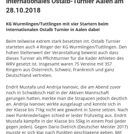
Internationales Ostalb-Turnier Aalen am
Mediathek
28.10.2018
Archiv
KG Wurmlingen/Tuttlingen mit vier Startern beim
Internationalen Ostalb Turnier in Aalen dabei
Turniere 2019
Beim teilweise extrem stark besetzten int. Ostalb Turnier
Turniere 2018
starteten auch 4 Ringer der KG Wurmlingen/Tuttlingen. Den
hohen Stellenwert der Veranstaltung beweist auch dass
Landesliga 2018
dieses Turnier als Pflichtturnier für die Kader Athleten des
WRV gesetzt ist. Insgesamt waren 75 Vereine mit 357
Ringern aus Österreich, Schweiz, Frankreich und ganz
Deutschland vertreten.
Endrit Mustafa und Andrija Ivanovic, die am Abend zuvor
noch in Schwäbisch Hall in der Aktiven Mannschaft
gerungen hatten, merkte man die Strapazen jedoch deutlich
an. Andrija Ivanovic wirkte ausgelaugt und konnte sich in
der Klasse bis 71kg nicht wie gewohnt in Szene setzen. Nach
zwei Punkniederlagen schied er leider frühzeitig aus. Endrit
Mustafa kämpfte in der Klasse bis 55kg in einem Pool (jeder
gegen jeden). Gegen Dario Dietrich (Deutscher Meister 2017)
musste er sich klar nach Punkten geschlagene geben. Mit