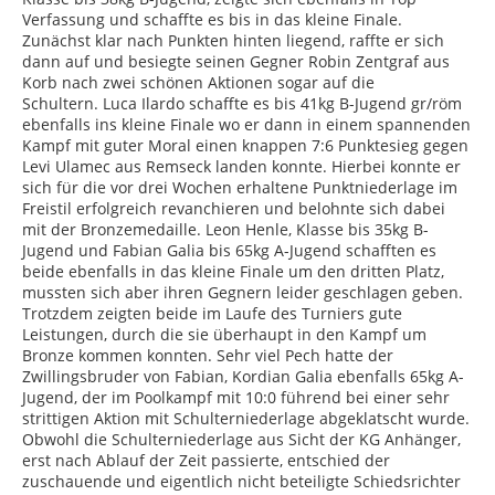
Verfassung und schaffte es bis in das kleine Finale.
Zunächst klar nach Punkten hinten liegend, raffte er sich
dann auf und besiegte seinen Gegner Robin Zentgraf aus
Korb nach zwei schönen Aktionen sogar auf die
Schultern. Luca Ilardo schaffte es bis 41kg B-Jugend gr/röm
ebenfalls ins kleine Finale wo er dann in einem spannenden
Kampf mit guter Moral einen knappen 7:6 Punktesieg gegen
Levi Ulamec aus Remseck landen konnte. Hierbei konnte er
sich für die vor drei Wochen erhaltene Punktniederlage im
Freistil erfolgreich revanchieren und belohnte sich dabei
mit der Bronzemedaille. Leon Henle, Klasse bis 35kg B-
Jugend und Fabian Galia bis 65kg A-Jugend schafften es
beide ebenfalls in das kleine Finale um den dritten Platz,
mussten sich aber ihren Gegnern leider geschlagen geben.
Trotzdem zeigten beide im Laufe des Turniers gute
Leistungen, durch die sie überhaupt in den Kampf um
Bronze kommen konnten. Sehr viel Pech hatte der
Zwillingsbruder von Fabian, Kordian Galia ebenfalls 65kg A-
Jugend, der im Poolkampf mit 10:0 führend bei einer sehr
strittigen Aktion mit Schulterniederlage abgeklatscht wurde.
Obwohl die Schulterniederlage aus Sicht der KG Anhänger,
erst nach Ablauf der Zeit passierte, entschied der
zuschauende und eigentlich nicht beteiligte Schiedsrichter