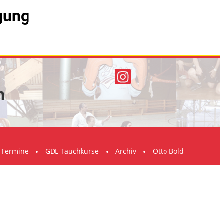
igung
n
 Termine
GDL Tauchkurse
Archiv
Otto Bold