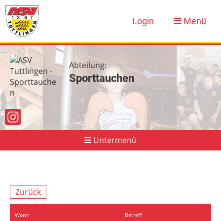
Login
Menü
Abteilung:
Sporttauchen
Untermenü
Sporttauchen
Aktuelles
Zurück
Abteilungsordnung
Wann
Betreff